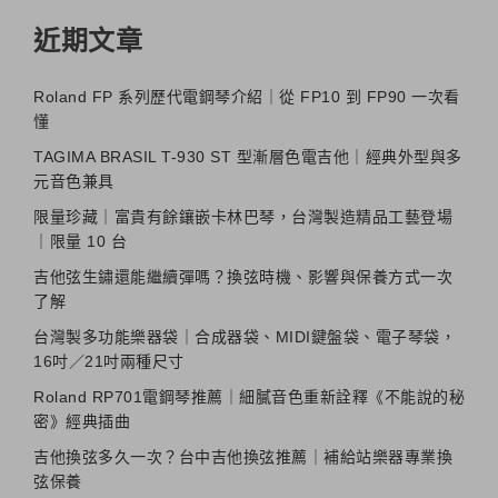
近期文章
Roland FP 系列歷代電鋼琴介紹｜從 FP10 到 FP90 一次看
懂
TAGIMA BRASIL T-930 ST 型漸層色電吉他｜經典外型與多
元音色兼具
限量珍藏｜富貴有餘鑲嵌卡林巴琴，台灣製造精品工藝登場
｜限量 10 台
吉他弦生鏽還能繼續彈嗎？換弦時機、影響與保養方式一次
了解
台灣製多功能樂器袋｜合成器袋、MIDI鍵盤袋、電子琴袋，
16吋／21吋兩種尺寸
Roland RP701電鋼琴推薦｜細膩音色重新詮釋《不能說的秘
密》經典插曲
吉他換弦多久一次？台中吉他換弦推薦｜補給站樂器專業換
弦保養