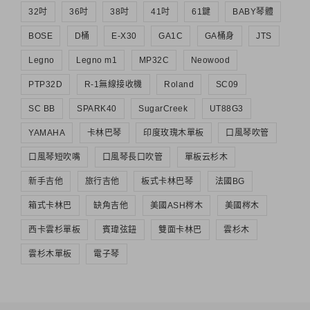
32吋
36吋
38吋
41吋
61鍵
BABY琴體
BOSE
D桶
E-X30
GA1C
GA桶身
JTS
Legno
Legno m1
MP32C
Neowood
PTP32D
R-1無線接收機
Roland
SC09
SC BB
SPARK40
SugarCreek
UT88G3
YAMAHA
卡林巴琴
印度玫瑰木單板
口風琴吹管
口風琴短吹嘴
口風琴長口吹管
單板云杉木
新手吉他
旅行吉他
板式卡林巴琴
法國BG
箱式卡林巴
缺角吉他
美國ASH梣木
美國梣木
西卡雲杉單板
賓瑋弦鈕
雙面卡林巴
雲杉木
雲杉木單板
電子琴