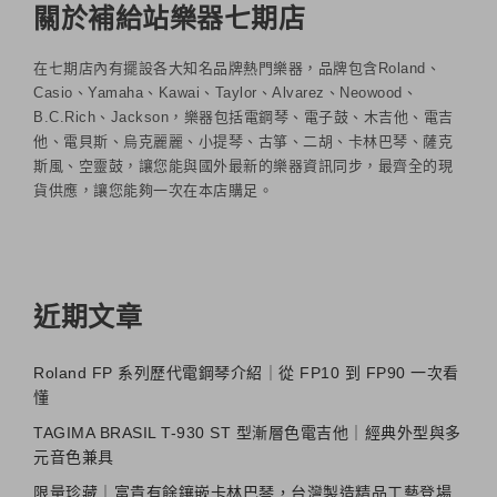
關於補給站樂器七期店
在七期店內有擺設各大知名品牌熱門樂器，品牌包含Roland、
Casio、Yamaha、Kawai、Taylor、Alvarez、Neowood、
B.C.Rich、Jackson，樂器包括電鋼琴、電子鼓、木吉他、電吉
他、電貝斯、烏克麗麗、小提琴、古箏、二胡、卡林巴琴、薩克
斯風、空靈鼓，讓您能與國外最新的樂器資訊同步，最齊全的現
貨供應，讓您能夠一次在本店購足。
近期文章
Roland FP 系列歷代電鋼琴介紹｜從 FP10 到 FP90 一次看
懂
TAGIMA BRASIL T-930 ST 型漸層色電吉他｜經典外型與多
元音色兼具
限量珍藏｜富貴有餘鑲嵌卡林巴琴，台灣製造精品工藝登場