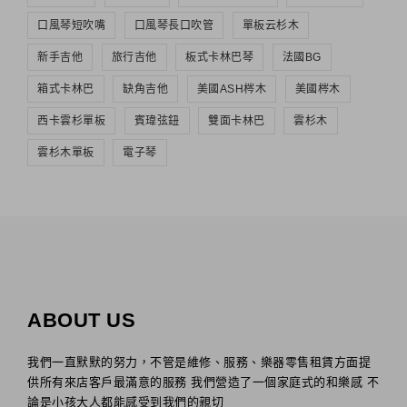
口風琴短吹嘴
口風琴長口吹管
單板云杉木
新手吉他
旅行吉他
板式卡林巴琴
法國BG
箱式卡林巴
缺角吉他
美國ASH梣木
美國梣木
西卡雲杉單板
賓瑋弦鈕
雙面卡林巴
雲杉木
雲杉木單板
電子琴
ABOUT US
我們一直默默的努力，不管是維修、服務、樂器零售租賃方面提
供所有來店客戶最滿意的服務 我們營造了一個家庭式的和樂感 不
論是小孩大人都能感受到我們的親切