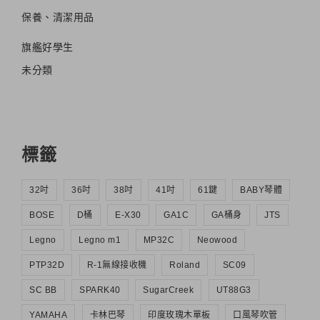
保養、清潔用品
旗艦好學生
未分類
標籤
32吋
36吋
38吋
41吋
61鍵
BABY琴體
BOSE
D桶
E-X30
GA1C
GA桶身
JTS
Legno
Legno m1
MP32C
Neowood
PTP32D
R-1無線接收機
Roland
SC09
SC BB
SPARK40
SugarCreek
UT88G3
YAMAHA
卡林巴琴
印度玫瑰木單板
口風琴吹管