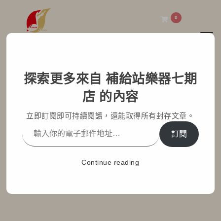
0
Toggl
補給站樂器七期店
探索更多來自 補給站樂器七期
Levy’s MG317IB 系列吉
店 的內容
他背帶介紹
立即訂閱即可持續閱讀，還能取得所有封存文章。
Home
部落格文章
最新消息
訂閱
Levy’s MG317IB 系列吉他背帶介紹
Continue reading