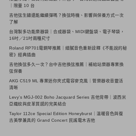
｜限量 10 台
吉他弦生鏽還能繼續彈嗎？換弦時機、影響與保養方式一次
了解
台灣製多功能樂器袋｜合成器袋、MIDI鍵盤袋、電子琴袋，
16吋／21吋兩種尺寸
Roland RP701電鋼琴推薦｜細膩音色重新詮釋《不能說的秘
密》經典插曲
吉他換弦多久一次？台中吉他換弦推薦｜補給站樂器專業換
弦保養
AKG C519 ML 專業迷你夾式電容麥克風｜管樂器收音靈活
清晰
Levy’s MGJ-002 Boho Jacquard Series 吉他背帶｜波西米
亞織紋與皮革質感的完美結合
Taylor 112ce Special Edition Honeyburst｜溫暖音色與復
古美學兼具的 Grand Concert 民謠電木吉他