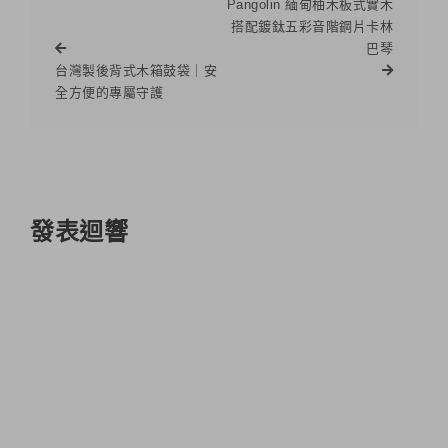
Pangolin 緬甸柚木板式實木
搭配鍍鈦五彩音階鋼片卡林
巴琴
台灣製後背式木箱鼓袋｜安
全方便的專屬守護
發表迴響