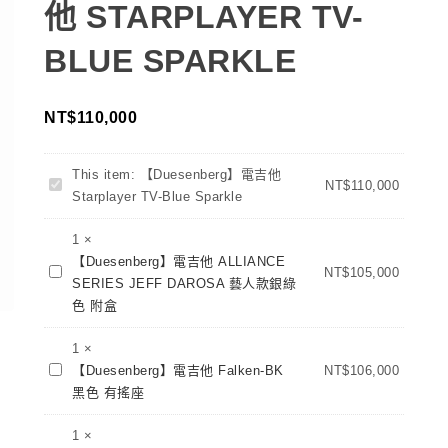
他 STARPLAYER TV-
BLUE SPARKLE
NT$
110,000
This item:
【Duesenberg】電吉他
【Duesenberg】
NT$
110,000
Starplayer TV-Blue Sparkle
電
吉
1
×
他
【Duesenberg】電吉他 ALLIANCE
【Duesenberg】
Starplayer
NT$
105,000
SERIES JEFF DAROSA 藝人款銀綠
電
TV-
色 附盒
吉
Blue
他
Sparkle
1
×
ALLIANCE
【Duesenberg】
【Duesenberg】電吉他 Falken-BK
NT$
106,000
SERIES
電
黑色 有搖座
JEFF
吉
DAROSA
他
1
×
藝