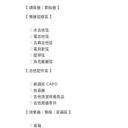
【 調音器｜節拍器 】
【 樂器弦線區 】
木吉他弦
電吉他弦
古典吉他弦
電貝斯弦
提琴弦
烏克麗麗弦
【 吉他配件區 】
移調夾 CAPO
拾音器
吉他清潔保養用品
吉他周邊零件
【 效果器｜導線｜音箱區 】
音箱