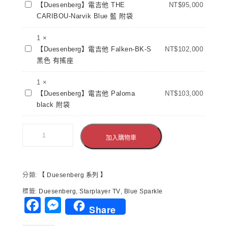
【Duesenberg】
Falken-
【Duesenberg】電吉他 THE
NT$
95,000
人
電
BK
CARIBOU-Narvik Blue 藍 附袋
款
吉
黑
銀
他
1
×
色
綠
【Duesenberg】
THE
【Duesenberg】電吉他 Falken-BK-S
NT$
102,000
有
色
電
CARIBOU-
黑色 有搖座
搖
附
吉
Narvik
座
盒
他
1
×
Blue
【Duesenberg】
Falken-
【Duesenberg】電吉他 Paloma
NT$
103,000
藍
電
BK-
black 附袋
附
吉
S
袋
他
黑
Paloma
色
加入購物車
black
有
附
搖
袋
座
分類:
【 Duesenberg 系列 】
標籤:
Duesenberg
,
Starplayer TV
,
Blue Sparkle
Facebook
Messenger
Share