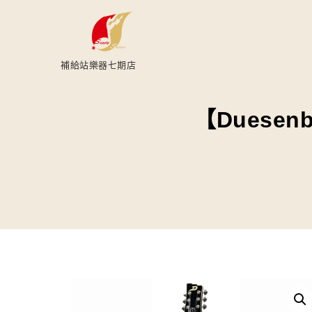
補給站樂器七期店
【Duesenbe