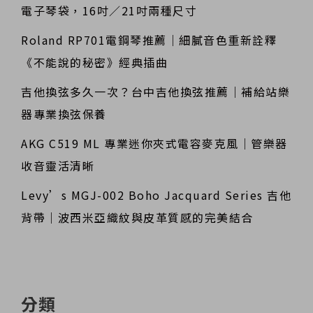
電子琴袋，16吋／21吋兩種尺寸
Roland RP701電鋼琴推薦｜細膩音色重新詮釋
《不能說的秘密》經典插曲
吉他換弦多久一次？台中吉他換弦推薦｜補給站樂
器專業換弦保養
AKG C519 ML 專業迷你夾式電容麥克風｜管樂器
收音靈活清晰
Levy’s MGJ-002 Boho Jacquard Series 吉他
背帶｜波西米亞織紋與皮革質感的完美結合
分類