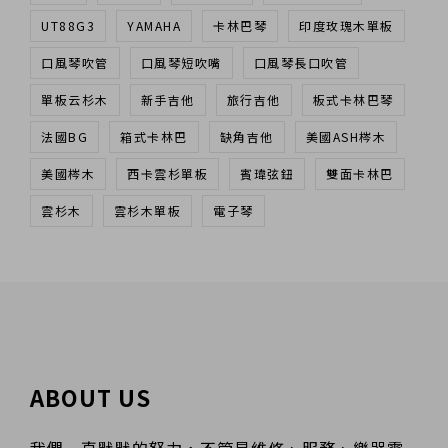
UT88G3
YAMAHA
卡林巴琴
印度玫瑰木單板
口風琴吹管
口風琴短吹嘴
口風琴長口吹管
單板云杉木
新手吉他
旅行吉他
板式卡林巴琴
法國BG
箱式卡林巴
缺角吉他
美國ASH梣木
美國梣木
西卡雲杉單板
賓瑋弦鈕
雙面卡林巴
雲杉木
雲杉木單板
電子琴
ABOUT US
我們一直默默的努力，不管是維修、服務、樂器零