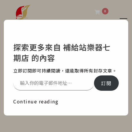
0
Tog
補給站樂器七期店
探索更多來自 補給站樂器七
PX-S1000 原廠琴袋攜帶
期店 的內容
方便
立即訂閱即可持續閱讀，還能取得所有封存文章。
Home
部落格文章
銷售紀錄
訂閱
PX-S1000 原廠琴袋攜帶方便
Continue reading