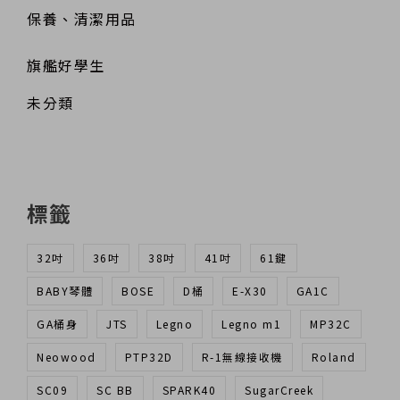
保養、清潔用品
旗艦好學生
未分類
標籤
32吋
36吋
38吋
41吋
61鍵
BABY琴體
BOSE
D桶
E-X30
GA1C
GA桶身
JTS
Legno
Legno m1
MP32C
Neowood
PTP32D
R-1無線接收機
Roland
SC09
SC BB
SPARK40
SugarCreek