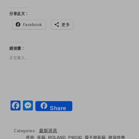
分享此文：
Facebook
更多
請按讚：
正在載入...
Facebook
Messenger
Share
最新消息
Categories:
標籤:
音箱
,
ROLAND
,
PM100
,
電子鼓音箱
,
現貨供應