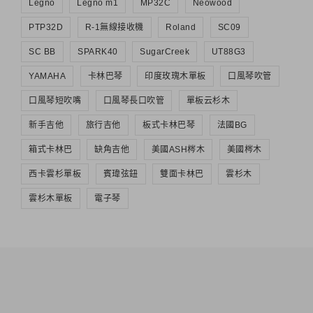
Legno
Legno m1
MP32C
Neowood
PTP32D
R-1無線接收機
Roland
SC09
SC BB
SPARK40
SugarCreek
UT88G3
YAMAHA
卡林巴琴
印度玫瑰木單板
口風琴吹管
口風琴短吹嘴
口風琴長口吹管
單板云杉木
新手吉他
旅行吉他
板式卡林巴琴
法國BG
箱式卡林巴
缺角吉他
美國ASH梣木
美國梣木
西卡雲杉單板
賓瑋弦鈕
雙面卡林巴
雲杉木
雲杉木單板
電子琴