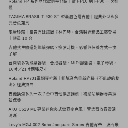
Roland FP 系列歷代電鋼琴介紹｜從 FP10 到 FP90 一次看
懂
TAGIMA BRASIL T-930 ST 型漸層色電吉他｜經典外型與多
元音色兼具
限量珍藏｜富貴有餘鑲嵌卡林巴琴，台灣製造精品工藝登場
｜限量 10 台
吉他弦生鏽還能繼續彈嗎？換弦時機、影響與保養方式一次
了解
台灣製多功能樂器袋｜合成器袋、MIDI鍵盤袋、電子琴袋，
16吋／21吋兩種尺寸
Roland RP701電鋼琴推薦｜細膩音色重新詮釋《不能說的秘
密》經典插曲
吉他換弦多久一次？台中吉他換弦推薦｜補給站樂器專業換
弦保養
AKG C519 ML 專業迷你夾式電容麥克風｜管樂器收音靈活
清晰
Levy’s MGJ-002 Boho Jacquard Series 吉他背帶｜波西米