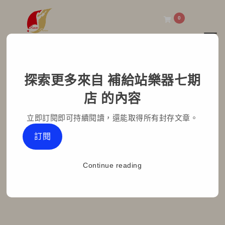
0
Toggl
補給站樂器七期店
探索更多來自 補給站樂器七期
Roland電子鼓音箱
店 的內容
PM100有現貨不用等
立即訂閱即可持續閱讀，還能取得所有封存文章。
Home
部落格文章
最新消息
訂閱
Roland電子鼓音箱PM100有現貨不用等
Continue reading