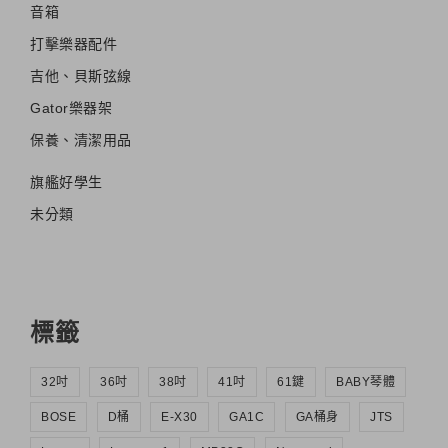
音箱
打擊樂器配件
吉他、貝斯弦線
Gator樂器架
保養、清潔用品
旗艦好學生
未分類
標籤
32吋
36吋
38吋
41吋
61鍵
BABY琴體
BOSE
D桶
E-X30
GA1C
GA桶身
JTS