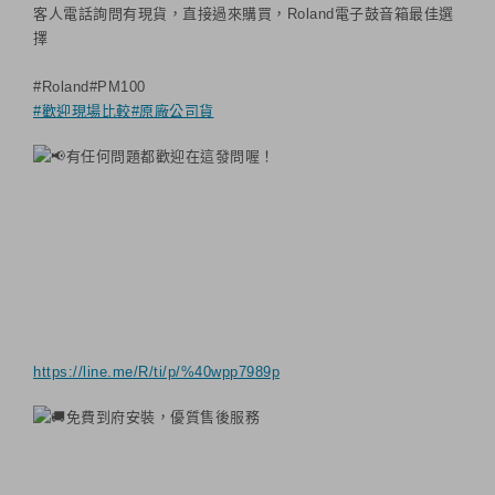
客人電話詢問有現貨，直接過來購買，Roland電子鼓音箱最佳選
擇
#Roland#PM100
#歡迎現場比較
#原廠公司貨
有任何問題都歡迎在這發問喔！
https://line.me/R/ti/p/%40wpp7989p
免費到府安裝，優質售後服務