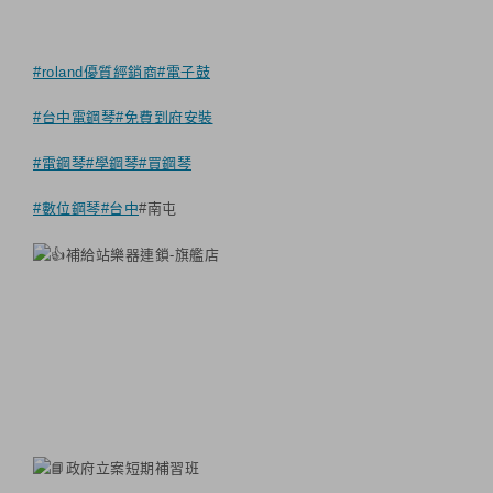
#roland優質經銷商
#電子鼓
#台中電鋼琴
#免費到府安裝
#電鋼琴
#學鋼琴
#買鋼琴
#數位鋼琴
#台中
#南屯
補給站樂器連鎖-旗艦店
政府立案短期補習班