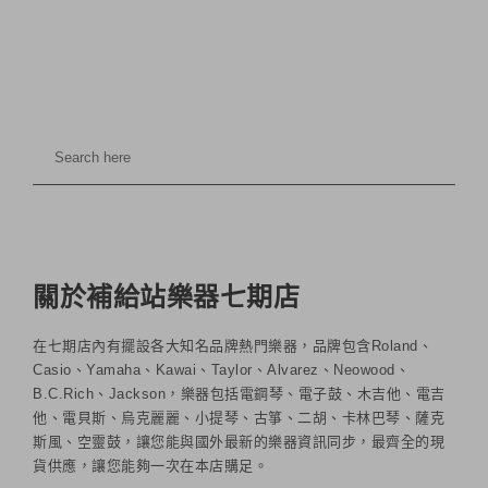
關於補給站樂器七期店
在七期店內有擺設各大知名品牌熱門樂器，品牌包含Roland、
Casio、Yamaha、Kawai、Taylor、Alvarez、Neowood、
B.C.Rich、Jackson，樂器包括電鋼琴、電子鼓、木吉他、電吉
他、電貝斯、烏克麗麗、小提琴、古箏、二胡、卡林巴琴、薩克
斯風、空靈鼓，讓您能與國外最新的樂器資訊同步，最齊全的現
貨供應，讓您能夠一次在本店購足。