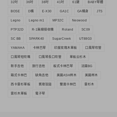
32吋
36吋
38吋
41吋
61鍵
BABY琴體
BOSE
D桶
E-X30
GA1C
GA桶身
JTS
Legno
Legno m1
MP32C
Neowood
PTP32D
R-1無線接收機
Roland
SC09
SC BB
SPARK40
SugarCreek
UT88G3
YAMAHA
卡林巴琴
印度玫瑰木單板
口風琴吹管
口風琴短吹嘴
口風琴長口吹管
單板云杉木
新手吉他
旅行吉他
板式卡林巴琴
法國BG
箱式卡林巴
缺角吉他
美國ASH梣木
美國梣木
西卡雲杉單板
賓瑋弦鈕
雙面卡林巴
雲杉木
雲杉木單板
電子琴