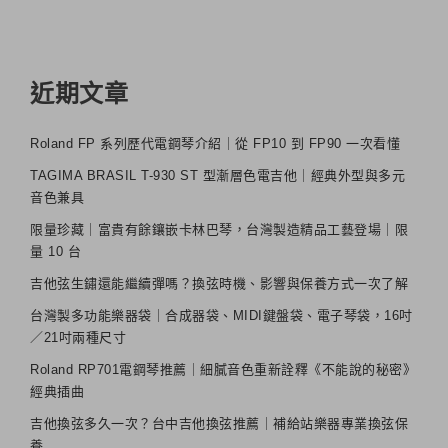
近期文章
Roland FP 系列歷代電鋼琴介紹｜從 FP10 到 FP90 一次看懂
TAGIMA BRASIL T-930 ST 型漸層色電吉他｜經典外型與多元
音色兼具
限量珍藏｜富貴有餘鑲嵌卡林巴琴，台灣製造精品工藝登場｜限
量 10 台
吉他弦生鏽還能繼續彈嗎？換弦時機、影響與保養方式一次了解
台灣製多功能樂器袋｜合成器袋、MIDI鍵盤袋、電子琴袋，16吋
／21吋兩種尺寸
Roland RP701電鋼琴推薦｜細膩音色重新詮釋《不能說的秘密》
經典插曲
吉他換弦多久一次？台中吉他換弦推薦｜補給站樂器專業換弦保
養