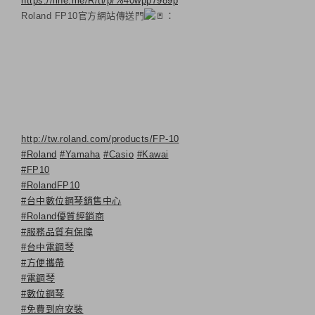
https://line.me/R/ti/p/%40wpp7989p
Roland FP10官方網站傳送門
：
http://tw.roland.com/products/FP-10
#Roland
#Yamaha
#Casio
#Kawai
#FP10
#RolandFP10
#台中數位鋼琴銷售中心
#Roland優質經銷商
#服務品質有保障
#台中電鋼琴
#方便攜帶
#電鋼琴
#數位鋼琴
#免費到府安裝