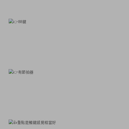
88鍵
有節拍器
重點是觸鍵感覺相當好