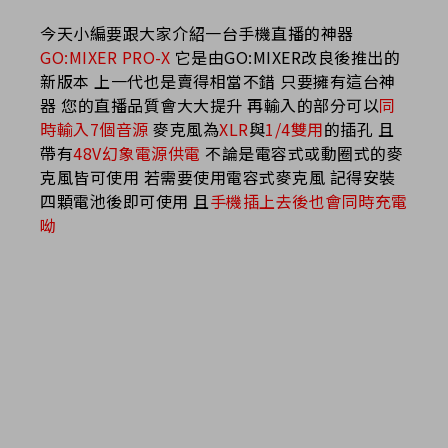
今天小編要跟大家介紹一台手機直播的神器
GO:MIXER PRO-X
它是由GO:MIXER改良後推出的
新版本 上一代也是賣得相當不錯 只要擁有這台神
器 您的直播品質會大大提升 再輸入的部分可以
同
時輸入7個音源
麥克風為
XLR
與
1/4雙用
的插孔 且
帶有
48V幻象電源供電
不論是電容式或動圈式的麥
克風皆可使用 若需要使用電容式麥克風 記得安裝
四顆電池後即可使用 且
手機插上去後也會同時充電
呦