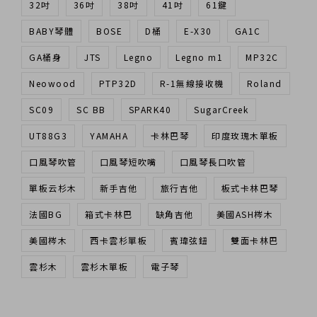
32吋
36吋
38吋
41吋
61鍵
BABY琴體
BOSE
D桶
E-X30
GA1C
GA桶身
JTS
Legno
Legno m1
MP32C
Neowood
PTP32D
R-1無線接收機
Roland
SC09
SC BB
SPARK40
SugarCreek
UT88G3
YAMAHA
卡林巴琴
印度玫瑰木單板
口風琴吹管
口風琴短吹嘴
口風琴長口吹管
單板云杉木
新手吉他
旅行吉他
板式卡林巴琴
法國BG
箱式卡林巴
缺角吉他
美國ASH梣木
美國梣木
西卡雲杉單板
賓瑋弦鈕
雙面卡林巴
雲杉木
雲杉木單板
電子琴