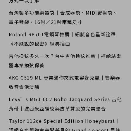
方式一次了解
台灣製多功能樂器袋｜合成器袋、MIDI鍵盤袋、
電子琴袋，16吋／21吋兩種尺寸
Roland RP701電鋼琴推薦｜細膩音色重新詮釋
《不能說的秘密》經典插曲
吉他換弦多久一次？台中吉他換弦推薦｜補給站樂
器專業換弦保養
AKG C519 ML 專業迷你夾式電容麥克風｜管樂器
收音靈活清晰
Levy’s MGJ-002 Boho Jacquard Series 吉他
背帶｜波西米亞織紋與皮革質感的完美結合
Taylor 112ce Special Edition Honeyburst｜
溫暖音色與復古美學兼具的 Grand Concert 民謠