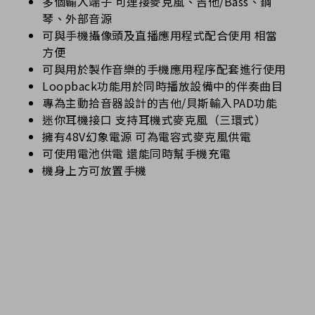
多個輸入端子 可連接麥克風、吉他/Bass、鋼
琴、外部音源
可與手機攝像頭及直播應用程式配合使用 相當
方便
可與用於製作音樂的手機應用程序配套進行使用
Loopback功能用於同時播放設備中的伴奏曲目
專為主動拾音器設計的吉他/貝斯輸入PAD功能
迷你耳機接口 支持耳機式麥克風（三環式）
擁有48V幻象電源 可為電容式麥克風供電
可使用電池供電 還能同時幫手機充電
機身上方可放置手機