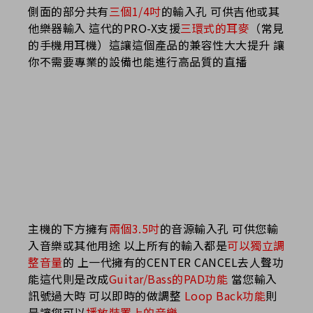
側面的部分共有
三個1/4吋
的輸入孔 可供吉他或其
他樂器輸入 這代的PRO-X支援
三環式的耳麥
（常見
的手機用耳機）這讓這個產品的兼容性大大提升 讓
你不需要專業的設備也能進行高品質的直播
主機的下方擁有
兩個3.5吋
的音源輸入孔 可供您輸
入音樂或其他用途 以上所有的輸入都是
可以獨立調
整音量
的 上一代擁有的CENTER CANCEL去人聲功
能這代則是改成
Guitar/Bass的PAD功能
當您輸入
訊號過大時 可以即時的做調整
Loop Back功能
則
是讓您可以
播放裝置上的音樂