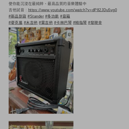
使你能沉浸在最純粹、最高品質的音樂體驗中
吉他試音 :
https://www.youtube.com/watch?v=dP82JDu5vg0
#新品到貨
#Stander
#多功能
#音箱
#麥克風
#木吉他
#電吉他
#卡林巴琴
#拇指琴
#發現金