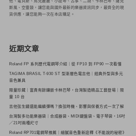
他、電貝斯、烏克麗麗、小提琴、古箏、二胡、卡林巴琴、薩克
斯風、空靈鼓，讓您能與國外最新的樂器資訊同步，最齊全的現
貨供應，讓您能夠一次在本店購足。
近期文章
Roland FP 系列歷代電鋼琴介紹｜從 FP10 到 FP90 一次看懂
TAGIMA BRASIL T-930 ST 型漸層色電吉他｜經典外型與多元
音色兼具
限量珍藏｜富貴有餘鑲嵌卡林巴琴，台灣製造精品工藝登場｜限
量 10 台
吉他弦生鏽還能繼續彈嗎？換弦時機、影響與保養方式一次了解
台灣製多功能樂器袋｜合成器袋、MIDI鍵盤袋、電子琴袋，16吋
／21吋兩種尺寸
Roland RP701電鋼琴推薦｜細膩音色重新詮釋《不能說的秘密》