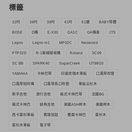
標籤
32吋
36吋
38吋
41吋
61鍵
BABY琴體
BOSE
D桶
E-X30
GA1C
GA桶身
JTS
Legno
Legno m1
MP32C
Neowood
PTP32D
R-1無線接收機
Roland
SC09
SC BB
SPARK40
SugarCreek
UT88G3
YAMAHA
卡林巴琴
印度玫瑰木單板
口風琴吹管
口風琴短吹嘴
口風琴長口吹管
單板云杉木
新手吉他
旅行吉他
板式卡林巴琴
法國BG
箱式卡林巴
缺角吉他
美國ASH梣木
美國梣木
西卡雲杉單板
賓瑋弦鈕
雙面卡林巴
雲杉木
雲杉木單板
電子琴