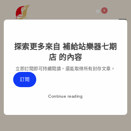
0
Toggl
補給站樂器七期店
探索更多來自 補給站樂器七期
Stander SEE-15瓦 多功
店 的內容
能音箱 新品到貨在
立即訂閱即可持續閱讀，還能取得所有封存文章。
Home
部落格文章
最新消息
訂閱
Stander SEE-15瓦 多功能音箱 新品到貨在
Continue reading