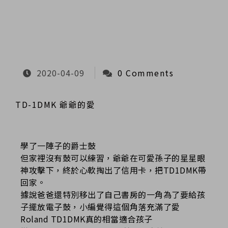
2020-04-09
0 Comments
TD-1DMK 爺爺的愛
學了一陣子的爵士鼓
但家裡沒有鼓可以練習，爺爺在可愛孫子的星星眼
神攻擊下
，終於心軟掏出了信用卡，把TD1DMK帶
回家。
據說爸爸還特別移出了自己書房的一角為了要給孩
子擺放電
子鼓，小編覺得這個角落充滿了愛
Roland TD1DMK真的相當適合孩子