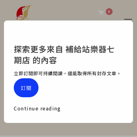
0
Tog
補給站樂器七期店
探索更多來自 補給站樂器七
TD-1DMK 爺爺的愛
期店 的內容
Home
部落格文章
銷售紀錄
立即訂閱即可持續閱讀，還能取得所有封存文章。
TD-1DMK 爺爺的愛
訂閱
Continue reading