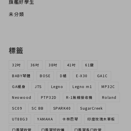
旗艦好學生
未分類
標籤
32吋
36吋
38吋
41吋
61鍵
BABY琴體
BOSE
D桶
E-X30
GA1C
GA桶身
JTS
Legno
Legno m1
MP32C
Neowood
PTP32D
R-1無線接收機
Roland
SC09
SC BB
SPARK40
SugarCreek
UT88G3
YAMAHA
卡林巴琴
印度玫瑰木單板
口風琴吹管
口風琴短吹嘴
口風琴長口吹管