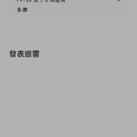
多讚
發表迴響