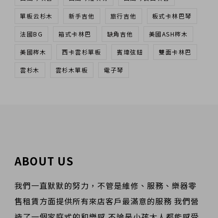
單板云杉木
新手吉他
旅行吉他
板式卡林巴琴
法國BG
箱式卡林巴
缺角吉他
美國ASH梣木
美國梣木
西卡雲杉單板
賓瑋弦鈕
雙面卡林巴
雲杉木
雲杉木單板
電子琴
ABOUT US
我們一直默默的努力，不管是維修、服務、樂器零
售租賃方面提供所有來店客戶最滿意的服務 我們營
造了一個家庭式的和樂感 不論是小孩大人都能感受