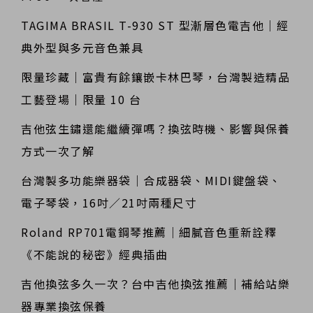
TAGIMA BRASIL T-930 ST 型漸層色電吉他｜經
典外型與多元音色兼具
限量珍藏｜富貴有餘鑲嵌卡林巴琴，台灣製造精品
工藝登場｜限量 10 台
吉他弦生鏽還能繼續彈嗎？換弦時機、影響與保養
方式一次了解
台灣製多功能樂器袋｜合成器袋、MIDI鍵盤袋、
電子琴袋，16吋／21吋兩種尺寸
Roland RP701電鋼琴推薦｜細膩音色重新詮釋
《不能說的秘密》經典插曲
吉他換弦多久一次？台中吉他換弦推薦｜補給站樂
器專業換弦保養