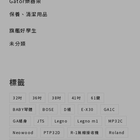
Gator樂器架
保養、清潔用品
旗艦好學生
未分類
標籤
32吋
36吋
38吋
41吋
61鍵
BABY琴體
BOSE
D桶
E-X30
GA1C
GA桶身
JTS
Legno
Legno m1
MP32C
Neowood
PTP32D
R-1無線接收機
Roland