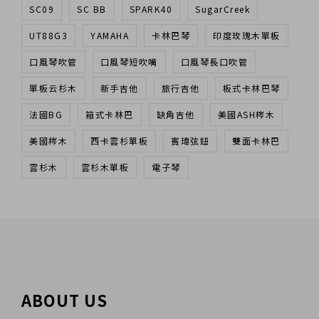
SC09
SC BB
SPARK40
SugarCreek
UT88G3
YAMAHA
卡林巴琴
印度玫瑰木單板
口風琴吹管
口風琴短吹嘴
口風琴長口吹管
單板云杉木
新手吉他
旅行吉他
板式卡林巴琴
法國BG
箱式卡林巴
缺角吉他
美國ASH梣木
美國梣木
西卡雲杉單板
賓瑋弦鈕
雙面卡林巴
雲杉木
雲杉木單板
電子琴
ABOUT US