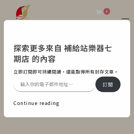
0
Tog
補給站樂器七期店
探索更多來自 補給站樂器七
VAD506 X 賴小不 音色示
期店 的內容
範影片
立即訂閱即可持續閱讀，還能取得所有封存文章。
Home
部落格文章
最新消息
訂閱
VAD506 X 賴小不 音色示範影片
Continue reading